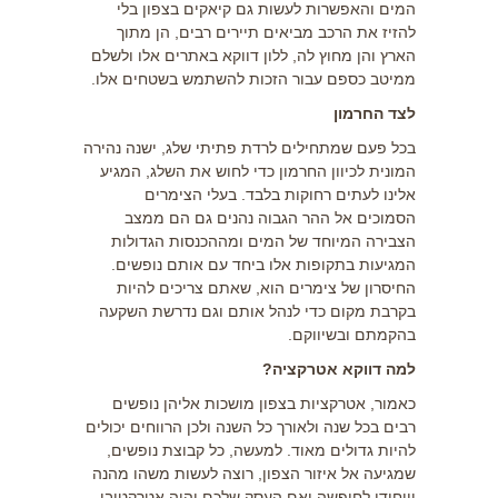
המים והאפשרות לעשות גם
קיאקים בצפון
בלי
להזיז את הרכב מביאים תיירים רבים, הן מתוך
הארץ והן מחוץ לה, ללון דווקא באתרים אלו ולשלם
ממיטב כספם עבור הזכות להשתמש בשטחים אלו.
לצד החרמון
בכל פעם שמתחילים לרדת פתיתי שלג, ישנה נהירה
המונית לכיוון החרמון כדי לחוש את השלג, המגיע
אלינו לעתים רחוקות בלבד. בעלי הצימרים
הסמוכים אל ההר הגבוה נהנים גם הם ממצב
הצבירה המיוחד של המים ומההכנסות הגדולות
המגיעות בתקופות אלו ביחד עם אותם נופשים.
החיסרון של צימרים הוא, שאתם צריכים להיות
בקרבת מקום כדי לנהל אותם וגם נדרשת השקעה
בהקמתם ובשיווקם.
למה דווקא אטרקציה?
כאמור,
אטרקציות בצפון
מושכות אליהן נופשים
רבים בכל שנה ולאורך כל השנה ולכן הרווחים יכולים
להיות גדולים מאוד. למעשה, כל קבוצת נופשים,
שמגיעה אל איזור הצפון, רוצה לעשות משהו מהנה
וייחודי לחופשה ואם העסק שלכם יהיה אטרקטיבי