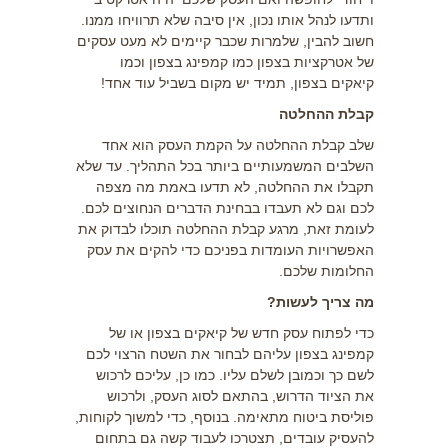
ותדעו לנהל אותו נכון, אין סיבה שלא תרוויחו ממנו.
חשוב להבין, שלמרות שכבר קיימים לא מעט עסקים
של אטרקציות בצפון כמו
קמפינג בצפון
וכמו
קיאקים בצפון, תמיד יש מקום בשביל עוד אחד!
קבלת ההחלטה
שלב קבלת ההחלטה על הקמת העסק הוא אחד
השלבים המשמעותיים ביותר בכל התהליך. עד שלא
תקבלו את ההחלטה, לא תדעו באמת מה מצפה
לכם וגם לא תעבדו בבחינת הדברים הנחוצים לכם.
לעומת זאת, מרגע קבלת ההחלטה תוכלו לבדוק את
האפשרויות העומדות בפניכם כדי להקים את עסק
החלומות שלכם.
מה צריך לעשות?
כדי לפתוח עסק חדש של
קיאקים בצפון
או של
קמפינג בצפון עליהם לבחור את השטח הרצוי לכם
לשם כך וכמובן לשלם עליו. כמו כן, עליכם לרכוש
את הציוד הדרוש, בהתאם לסוג העסק, ולרכוש
פוליסת ביטוח מתאימה. בנוסף, כדי למשוך לקוחות,
להעסיק עובדים, תצטרכו לעבוד קשה גם בתחום