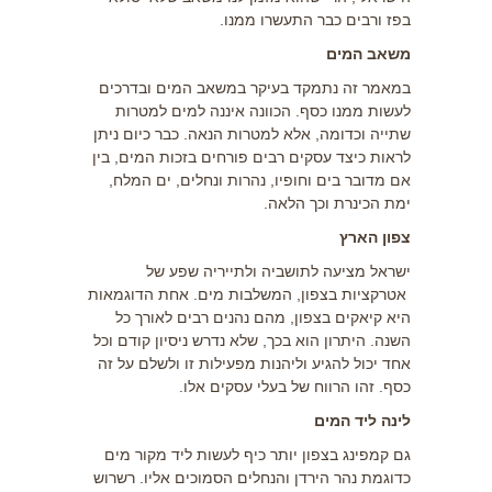
בפז ורבים כבר התעשרו ממנו.
משאב המים
במאמר זה נתמקד בעיקר במשאב המים ובדרכים
לעשות ממנו כסף. הכוונה איננה למים למטרות
שתייה וכדומה, אלא למטרות הנאה. כבר כיום ניתן
לראות כיצד עסקים רבים פורחים בזכות המים, בין
אם מדובר בים וחופיו, נהרות ונחלים, ים המלח,
ימת הכינרת וכך הלאה.
צפון הארץ
ישראל מציעה לתושביה ולתייריה שפע של
אטרקציות בצפון
, המשלבות מים. אחת הדוגמאות
היא קיאקים בצפון, מהם נהנים רבים לאורך כל
השנה. היתרון הוא בכך, שלא נדרש ניסיון קודם וכל
אחד יכול להגיע וליהנות מפעילות זו ולשלם על זה
כסף. זהו הרווח של בעלי עסקים אלו.
לינה ליד המים
גם
קמפינג בצפון
יותר כיף לעשות ליד מקור מים
כדוגמת נהר הירדן והנחלים הסמוכים אליו. רשרוש