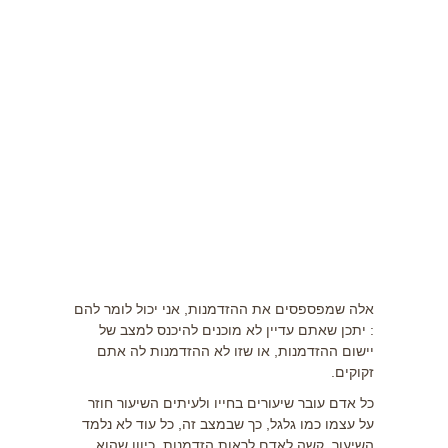
יזמות
כלים למפיץ
מוטיבציה
מערכת LMS
אינדקס עסקים
נדל"ן
אלה שמפספסים את ההזדמנות, אני יכול לומר להם
: יתכן שאתם עדיין לא מוכנים להיכנס למצב של
יישום ההזדמנות, או שזו לא ההזדמנות לה אתם
זקוקים.
כל אדם עובר שיעורים בחייו ולעיתים השיעור חוזר
על עצמו כמו גלגל, כך שבמצב זה, כל עוד לא נלמד
השיעור, קשה לאדם לראות הזדמנות, כיוון שהוא