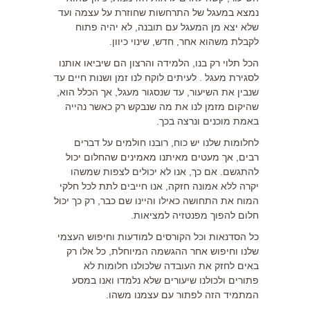
נמצא במעגל של התרחשות שחוזרת על עצמה ועד
שלא יצא מן המעגל עם תובנה, לא יהיה פתוח
לקבלת משהוא אחר, חדש, שינוי כיוון.
הכל תלוי רק בנו, הלמידה והרצון הם שיביאו אותנו
לסגירת מעגל . לעיתים לוקח לנו זמן ושנות חיים עד
שנבין את השיעור, עד שנסגור מעגל, אך הכלל הוא,
שהיקום מזמן לנו את מה שנבקש רק כאשר נהייה
באמת מוכנים ונרצה בכך.
לחלומות שלנו יש כוח, רובנו חולמים על דברים
רבים, אך מעטים מאיתנו מאמינים שהחלום יכול
להתגשם. אם כך, אנו לא יכולים לצפות שמשהו
יקרה ללא אמונה חזקה, אנו חייבים לתת לכל חלקי
המוח את התחושה כאילו והיינו שם כבר, רק כך יכול
חלום להפוך מפנטזיה למציאות.
כל הסדנאות וכל הקורסים למודעות וחיפוש העצמי
שלנו וחיפוש אחר ההגשמה המיוחלת, כל אלו רק
באים לחזק את העובדה שלכולנו חלומות לא
פתורים ולכולנו שיעורים שלא נלמדו ואנו במסע
המתמיד הזה לפתור עם עצמנו משהו.