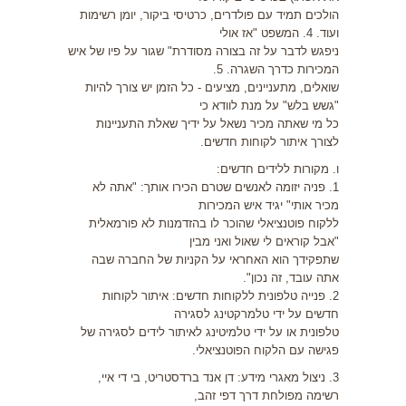
הולכים תמיד עם פולדרים, כרטיסי ביקור, יומן רשימות
ועוד. 4. המשפט "אז אולי
ניפגש לדבר על זה בצורה מסודרת" שגור על פיו של איש
המכירות כדרך השגרה. 5.
שואלים, מתעניינים, מציעים - כל הזמן יש צורך להיות
"גשש בלש" על מנת לוודא כי
כל מי שאתה מכיר נשאל על ידיך שאלת התעניינות
לצורך איתור לקוחות חדשים.
ו. מקורות ללידים חדשים:
1. פניה יזומה לאנשים שטרם הכירו אותך: "אתה לא
מכיר אותי" יגיד איש המכירות
ללקוח פוטנציאלי שהוכר לו בהזדמנות לא פורמאלית
"אבל קוראים לי שאול ואני מבין
שתפקידך הוא האחראי על הקניות של החברה שבה
אתה עובד, זה נכון".
2. פנייה טלפונית ללקוחות חדשים: איתור לקוחות
חדשים על ידי טלמרקטינג לסגירה
טלפונית או על ידי טלמיטינג לאיתור לידים לסגירה של
פגישה עם הלקוח הפוטנציאלי.
3. ניצול מאגרי מידע: דן אנד ברדסטריט, בי די איי,
רשימה מפולחת דרך דפי זהב,