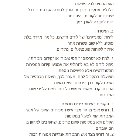
הוא הבסיס לכל פעילות
כלכלית עסקית. צורך זה הופך לתורה הגורסת כי ככל
שיהיו יותר לקוחות, יהיה יותר
רווח לחברה לאורך זמן.
ב. המטרה:
להיות "מאנייקים" של לידים חדשים. כלומר, מרדף בלתי
פוסק, ללא שום פשרות אחר
איתור לקוחות פוטנציאליים עתידיים.
ג. למה לא "פרסום" "יחסי ציבור" או "קידום מכירות":
ניהול לידים לא בא להחליף את אמצעי קידום המכירות
הסטנדרטיים אלא כפעילות נוספת
הפועלת במקביל להם. מעבר לכך, העלות הכספית של
השגת לקוח דרך פרסום, היא במאות
אחוזים יקרה מאשר שימוש בלידים יזומים על ידי צוות
המכירות.
ד. הקשיים באיתור לידים חדשים:
1. דורש אופי מיוחד מצד איש המכירות: האופי של אנשי
המכירות הוא לפעול במקומות
הקלים ולא במקומות שהם צריכים, שחשובים לארגון בו
הם עובדים.
2. זה דורש מצד איש המכירות אנרגיות אנושיות רבות