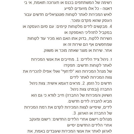
רשימה של המשתתפים בכנס או תערוכה תואמת, אי בי
דאטה - כל אלו מיועדים לסייע
לאיש המכירות לאתר לקוחות פוטנציאליים חדשים עבור
העסק שהוא מקדם ומוכר.
4. מבקשים לידים מלקוחות קיימים: עם סיום העסקה או
במקביל לתהליכי האספקה או
השירות ללקוח, בדוק אתו האם הוא מכיר עוד לקוחות
שמחפשים אף הם שירות זה או
אחר. שירות או מוצר שאתה מוכר או משווק.
ז. ניהול צייד הלידים: 1. מחייבים את אנשי המכירות
לאתר לקוחות חדשים: תפקידו
של מנהל המכירות הוא "לדחוף" ואולי אפילו להכריח את
צוות המכירות לאתר לידים
חדשים כל הזמן. 2. מראים דוגמא אישית: צוות ניהול
החברה (ובפרט צוות ניהול
השיווק והמכירות של החברה) חייב לוודא כי גם הוא
מביא לחברה לידים חדשים.
לידים, שיסייעו לצוות המכירות לקדם את רמת המכירות
של החברה או הארגון. 3.
מנהלים רישום אחרי הלידים החדשים: רישום ומעקב
אחרי הלידים החדשים יסייעו
לארגון לאתר את אנשי המכירות שעובדים באמת, את