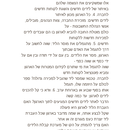
אלו שמשקיעים את הנשמה שלהם
באיתור של לידים חדשים והשגת לקוחות חדשים
לחברה. 4. כל הארגון מכוון לאיתור
לידים חדשים: מזכירת החברה, צוות הנהגים, מובילים,
אנשי הנהלת החשבונות - על
כולם מוטלת החובה להביא לארגון בו הם עובדים לידים
למכירות חדשות ללקוחות
חדשים. 5. מתגמלים את מוסר הליד: שווה לחשוב על
דרך לתגמל את האדם שבתוך
הארגון, מסר את הלידים. בין עם על ידי תודה ובין אם על
ידי כסף או שווה כסף -
שווה לתגמל את מי שתורם לקידום המטרות של הארגון
ומביא פוטנציאל לקוחות חדש
לחברה. טכנאי שמסר ליד שהוביל למכירה גדולה? ספר
לכולם על היוזמה שלו, תגמל
אותו בסוף שבוע או בארוחת ערב. 6. וודא כי קל להכניס
לידים לארגון: עד כמה קשה
הדבר לאתר לידים חדשים המגיעים לתוך הארגון? האם
העברת הליד לארגון היא פעולה
שקל לבצע אותה, או שמה מדובר בארגון שכל העברת
ליד יוצרת כעס מגורם זה או אחר.
האם צריך להמתין על הקו של מערכת קבלת הלידים