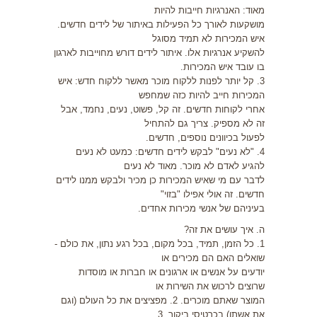
מאוד: האנרגיות חייבות להיות
מושקעות לאורך כל הפעילות באיתור של לידים חדשים.
איש המכירות לא תמיד מסוגל
להשקיע אנרגיות אלו. איתור לידים דורש מחוייבות לארגון
בו עובד איש המכירות.
3. קל יותר לפנות ללקוח מוכר מאשר ללקוח חדש: איש
המכירות חייב להיות כזה שמחפש
אחרי לקוחות חדשים. זה קל, פשוט, נעים, נחמד, אבל
זה לא מספיק. צריך גם להתחיל
לפעול בכיוונים נוספים, חדשים.
4. "לא נעים" לבקש לידים חדשים: כמעט לא נעים
להגיע לאדם לא מוכר. מאוד לא נעים
לדבר עם מי שאיש המכירות כן מכיר ולבקש ממנו לידים
חדשים. זה אולי אפילו "בזוי"
בעיניהם של אנשי מכירות אחדים.
ה. איך עושים את זה?
1. כל הזמן, תמיד, בכל מקום, בכל רגע נתון, את כולם -
שואלים האם הם מכירים או
יודעים על אנשים או ארגונים או חברות או מוסדות
שרוצים לרכוש את השירות או
המוצר שאתם מוכרים. 2. מפציצים את כל העולם (וגם
את אשתו) בכרטיסי ביקור. 3.