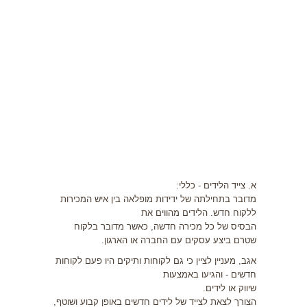
יזמות
כלים למפיץ
מוטיבציה
מערכת LMS
אינדקס עסקים
נדל"ן
א. צייד הלידים - כללי:
מדובר בתחילתה של ידידות מופלאה בין איש המכירות
ללקוח חדש. הלידים מהווים את
הבסיס של כל מכירה חדשה, כאשר מדובר בלקוח
שטרם ביצע עסקים עם החברה או הארגון.
אגב, מעניין לציין כי גם לקוחות ותיקים היו פעם לקוחות
חדשים - והגיעו באמצעות
שיווק או לידים.
הצורך לצאת לצייד של לידים חדשים באופן קבוע ושוטף,