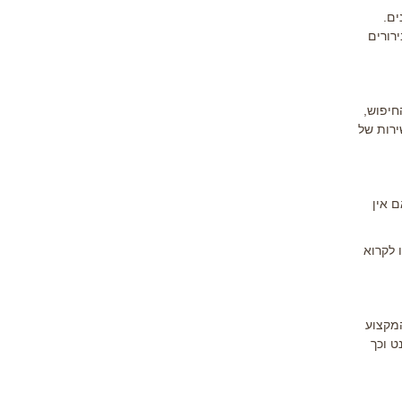
ים.
רורים
חיפוש,
ירות של
ם אין
 לקרוא
המקצוע
ט וכך