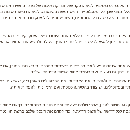
שת האינטרנט כאמצעי לביצוע סקר שוק ובדיקת איכות של מוצרים ושירותים שונ
לל, מפני שכך כל האוכלוסייה, המשתמשת באינטרנט לביצוע רכישות שונות ובי
שהתחרות היא קשה בכל התחומים, חשוב שתהיה לכל עסק נוכחות אינטרנטית.
 האינטרנט במקביל. כלומר, העלאת אתר אינטרנט של העסק וקידומו במנועי ה
וג זה ניתן להגיע לגולשים מכל רחבי הארץ והעולם ולהציע את המוצר או הש
בעל אתר אינטרנט פעיל וגם פרופילים ברשתות החברתיות השונות. כמובן, גם א
וניתן גם לעשות זאת בעזרת אנשי השיווק הדיגיטלי שלכם.
 אינטרנטית ולעדכן הן את האתר והן את הפרופילים באופן כזה, שאנשים ירצו
ר ובפרופילים, יש צורך בהשקעה כספית ועם הזמן ניתן להפחית אותה.
מקצוע. חשוב להבין, שכפי שלכם יש עסק ואתם טובים בתחומכם, כך גם אנשי 
ענה לכל דרישה של השוק הדיגיטלי כדי לקדם את העסק שלכם ברשת האינטרנ