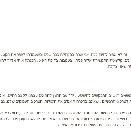
ת . זה לא אמור להיות ככה. אני שרה במקהלה כבר שנים וכשעמדתי לשיר את הקטע 
ם. קלינאית התקשורת,אליה פניתי, בעקבות בדיקת רופא , הפנתה אותי אלייך לריפו
ה שאני צריכה.
, נושאים רגשיים,המבקשים להישמע , יחד עם הרצון להתאים עצמנו לקצב החיים, ואול
לצרכינו הרגשיים , שאינם בהכרח תואמים את היכולות והצרכים העמוקים שלנו, גם ה
נימיים, לרגשות המודחקים המתבררים והולכים, לזכרונות של אירועים ומצבים שוני
, בשילוב כלים משמעותיים ועוצמתיים לשחרור הקול, מקנים לאדם עוגן פנימי להתנ
, רגיעה וזרימה בעת פעולת הדיבור או השירה.