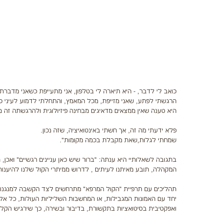
כואב לי לדבר, - היא תיארה לי בטלפון, אני מתעייפת כשאני מדבר
הרגשתי לפתע, שאני מזייפת, מכל המאמץ, והתחלתי לדמוע לעיני כול
היא טענה שאין ממצאים מדאיגים מבחינה פיזיולוגית ולהרגשתה זה מ
פלא ידעתי מה זה, אך חשתי באינטואיציה, שזה נכון.
שמחתי לגלות,שאת מקבלת בכמה מקומות".
בתגובה לשאלותיי היא ענתה: "ברור שיש כאן עניינים רגשיים" ואכן
המקהלה, תובע מאיתנו לעיתים , לדרוש ממיתרי הקול שלנו להיענות 
תהליכים עם תרפיית "הקול המרפא" מתרחשים לצד הקשבה למנגנונים פ
יחד עם האמונות המגבילות, או המחשבות השליליות העולות, כל אלו
ואפקטיבית בסיטואציות בתקשורת, בדיבור ובשירה, כך שירגיש הקלה