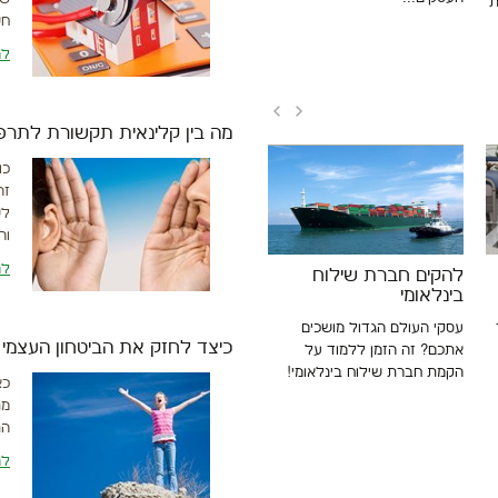
ת
חש
לה
מה בין קלינאית תקשורת לתרפי
כו
זה
לש
וה
לה
להקים חברת שילוח
בינלאומי
עסקי העולם הגדול מושכים
כיצד לחזק את הביטחון העצמי
אתכם? זה הזמן ללמוד על
הקמת חברת שילוח בינלאומי!
כא
מת
הת
לה