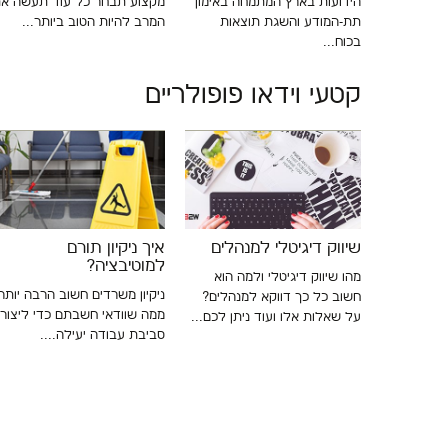
תר בחייכם?
הידועות בארץ המתמחה באימון
מקצוע תבחר כל עוד תעשה א
..
תת-המודע והשגת תוצאות
המרב להיות הטוב ביותר...
בכוח...
קטעי וידאו פופולריים
פיון
שיווק דיגיטלי למנהלים
איך ניקיון תורם
ידה
למוטיבציה?
מהו שיווק דיגיטלי ולמה הוא
 או
ניקיון משרדים חשוב הרבה יותר
חשוב כל כך דווקא למנהלים?
באנגלית – מערכת LMS, היא
ממה שוודאי חשבתם כדי ליצור
על שאלות אלו ועוד ניתן לכם...
לעזור...
סביבת עבודה יעילה....