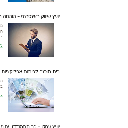
יועץ שיווק באינטרנט – מומחה 
מת
הט
בא
לה
בית תוכנה לפיתוח אפליקציות WEB
בש
לה
יועץ עסקי – כך תתמודדו עם מ