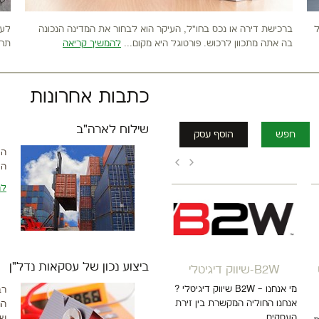
ל
ברכישת דירה או נכס בחו"ל, העיקר הוא לבחור את המדינה הנכונה
לעס
בה אתה מתכוון לרכוש. פורטוגל היא מקום...
להמשיך קריאה
תחו
כתבות אחרונות
שילוח לארה"ב
חפש
הוסף עסק
הצ
הד
לה
ביצוע נכון של עסקאות נדל"ן
B2W-שיווק דיגיטלי
מי אנחנו – B2W שיווק דיגיטלי ?
רב
אנחנו החוליה המקשרת בין זירת
הת
העסקים...
שמ