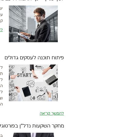
יש
עס
קו
לה
פיתוח תוכנה לעסקים גדולים
לע
תח
לע
הע
לד
וצ
הס
להמשך קריאה
מחקר השקעות נדל"ן בפורטוגל
בר