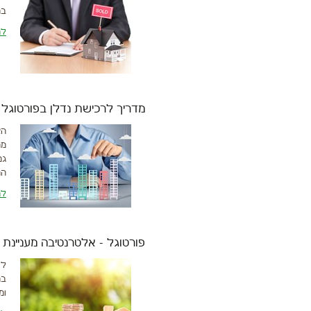
בה
לה
מדריך לרכישת נדלן בפורטוגל
הא
מה
גם
המ
לה
פורטוגל - אלטרנטיבה מעניינת
לל
במ
ומ