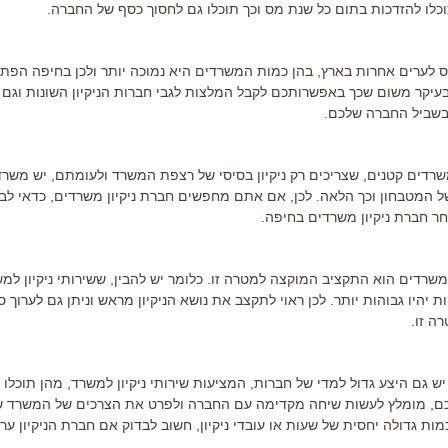
וכלו להזדכות בתום כל שנת מס וכך תוכלו גם לחסוך כסף של החברה.
ס לערים אחרות בארץ, בהן כמות המשרדים היא נמוכה יותר ולכן בחיפה הפתר
בעיקר משום שכך באפשרותכם לקבל המלצות לגבי חברות הניקיון השונות וגם
בשביל החברה שלכם.
 משרדים קטנים, שצריכים רק ניקיון בסיסי של רצפת המשרד ולעומתם, יש משר
של המטבחון וכך הלאה. לכן, אם אתם מחפשים חברת ניקיון משרדים, כדאי לבד
אחר חברת
ניקיון משרדים בחיפה
.
משרדים הוא התקציב המוקצה למטרה זו. כלומר יש להבין, ששירותי ניקיון למש
 יהיו גבוהות יותר. לכן ראוי לתקצב את נושא הניקיון מראש וניתן גם לערוך ס
ה זו.
 גם היצע גדול למדי של חברות, המציעות שירותי ניקיון למשרד, מהן תוכלו 
שלכם, מומלץ לעשות שיחה מקדימה עם החברה ולפרט את הצרכים של המשרד 
מות גדולה יחסית של שעות או עובדי ניקיון, חשוב לבדוק אם חברת הניקיון ער