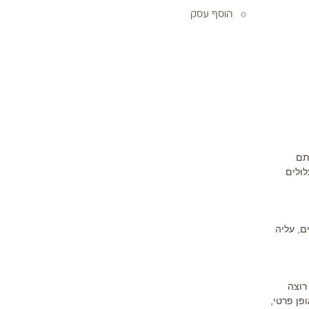
הוסף עסק
תם
לולים
ם
, עליה
רוצה
פן פרטי,