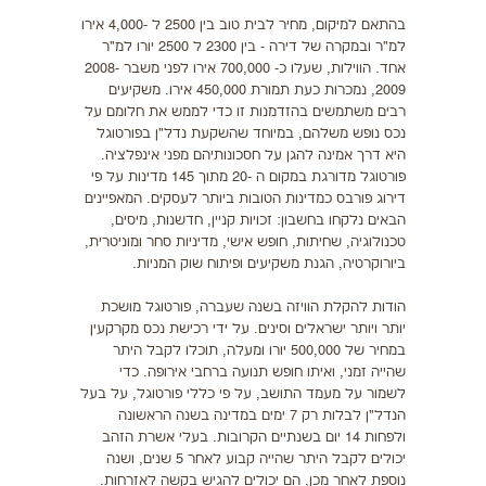
בהתאם למיקום, מחיר לבית טוב בין 2500 ל -4,000 אירו
למ"ר ובמקרה של דירה - בין 2300 ל 2500 יורו למ"ר
אחד. הווילות, שעלו כ- 700,000 אירו לפני משבר 2008-
2009, נמכרות כעת תמורת 450,000 אירו. משקיעים
רבים משתמשים בהזדמנות זו כדי לממש את חלומם על
נכס נופש משלהם, במיוחד שהשקעת נדל"ן בפורטוגל
היא דרך אמינה להגן על חסכונותיהם מפני אינפלציה.
פורטוגל מדורגת במקום ה -20 מתוך 145 מדינות על פי
דירוג פורבס כמדינות הטובות ביותר לעסקים. המאפיינים
הבאים נלקחו בחשבון: זכויות קניין, חדשנות, מיסים,
טכנולוגיה, שחיתות, חופש אישי, מדיניות סחר ומוניטרית,
ביורוקרטיה, הגנת משקיעים ופיתוח שוק המניות.
הודות להקלת הוויזה בשנה שעברה, פורטוגל מושכת
יותר ויותר ישראלים וסינים. על ידי רכישת נכס מקרקעין
במחיר של 500,000 יורו ומעלה, תוכלו לקבל היתר
שהייה זמני, ואיתו חופש תנועה ברחבי אירופה. כדי
לשמור על מעמד התושב, על פי כללי פורטוגל, על בעל
הנדל"ן לבלות רק 7 ימים במדינה בשנה הראשונה
ולפחות 14 יום בשנתיים הקרובות. בעלי אשרת הזהב
יכולים לקבל היתר שהייה קבוע לאחר 5 שנים, ושנה
נוספת לאחר מכן, הם יכולים להגיש בקשה לאזרחות.