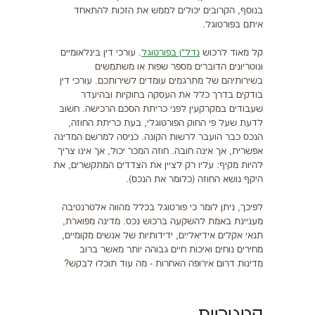
בנוסף, הקרובים יכולים לממש את הזכות להתאחד
איתם בפורטוגל.
קל מאוד לרכוש
נדל"ן בפורטוגל
. עורכי דין בינלאומיים
ונוטריונים הדוברים מספר שפות או משתמשים
בשירותיהם של מתרגמים עומדים לשירותכם. עורכי דין
בודקים בדרך כלל את העסקה בחוקיות ובהיעדר
שעבודים במקרקעין לפני כריתת הסכם הרכישה. חשוב
לדעת שעל פי החוק הפורטוגלי, בעת כריתת החוזה,
הנכס כבר הועבר לרשות הקונה. כניסה למרשם המדינה
אפשרית, אך אינה חובה. חוזה המכר יכול, אך אינו צריך
להיות מקיף: עליו רק לציין את הצדדים המתקשרים, את
היקף נושא החוזה (כלומר את הנכס).
לפיכך, ניתן לומר כי פורטוגל בכלל מהווה אלטרנטיבה
מעניינת באמת להשקעה ברכוש נכס. מדינה מפוארת,
תנאי אקלים אידיאליים, ידידותיות של אנשים מקומיים,
מחירים נוחים ואיכות חיים גבוהה יותר מאשר ברוב
מדינות דרום אירופה האחרות - מה עוד תוכלו לבקש?