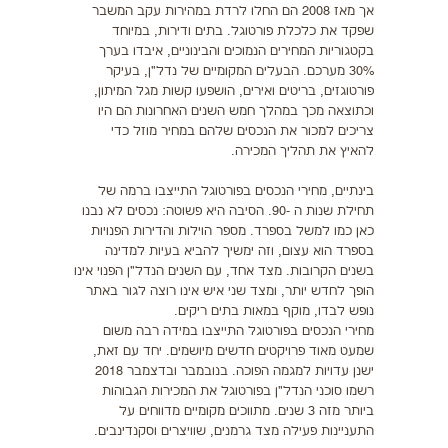
אך מאז 2008 הם החלו לרדת במהירות עקב המשבר
שפקד את כלכלת פורטוגל. בתים ודירות, במיוחד
בקטגוריות המחירים הנמוכים והבינוניים, איבדו בערך
30% מערכם. הבעלים המקומיים של נדל"ן, בעיקר
פורטוגזים, בריטים ואירים, הושפעו קשות מגל המיתון,
וכתוצאה מכך במהלך חמש השנים האחרונות הם היו
צריכים למכור את הנכסים שלהם במחיר מוזל כדי
להאיץ את תהליך המכירה.
בינתיים, מחירי הנכסים בפורטוגל התייצבו ברמה של
תחילת שנות ה -90. הסיבה היא פשוטה: נכסים לא נבנו
כאן כמו למשל בספרד. מספר הוילות והדירות הפנויות
בספרד הוא עצום, וזה ימשיך להביא בעיות למדינה
בשנים הקרובות. מצד אחד, עם השנים הנדל"ן הפנוי אינו
הופך לחדש יותר, ומצד שני איש אינו רוצה לגור באתר
נופש לבדו, מוקף במאות בתים ריקים.
מחירי הנכסים בפורטוגל התייצבו במידה רבה משום
שמעט מאוד פרויקטים חדשים מיושמים. יחד עם זאת,
ישנן עדויות למגמה הפוכה. בנובמבר ובדצמבר 2018
רשמו סוכני הנדל"ן בפורטוגל את המכירות הגבוהות
ביותר מזה 3 שנים. מתווכים מקומיים מדווחים על
התעניינות פעילה מצד גרמנים, שוויצרים וסקנדינבים.