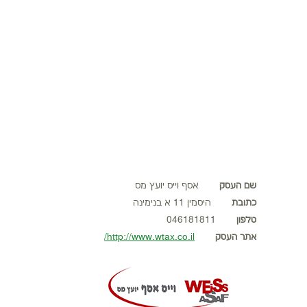
יזמות
כלים למפיץ
מוטיבציה
מערכת LMS
אינדקס עסקים
נדל"ן
שם העסק
אסף וייס יועץ מס
כתובת
היסמין 11 א בנימינה
טלפון
046181811
אתר העסק
http://www.wtax.co.il/