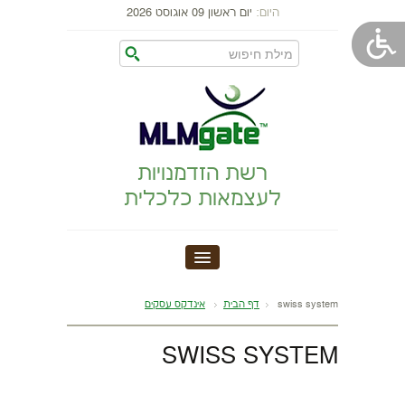
היום:
יום ראשון 09 אוגוסט 2026
רשת הזדמנויות
לעצמאות כלכלית
MLM GATE
swiss system
דף הבית
אינדקס עסקים
הקמת עסק
SWISS SYSTEM
התפתחות אישית