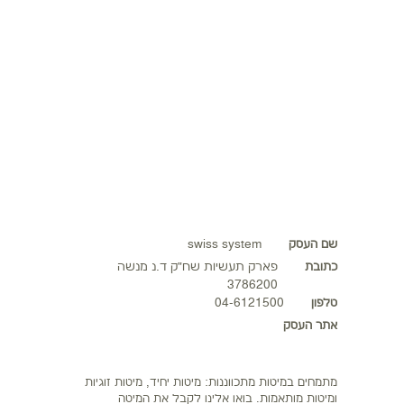
יזמות
כלים למפיץ
מוטיבציה
מערכת LMS
אינדקס עסקים
נדל"ן
שם העסק
swiss system
כתובת
פארק תעשיות שח"ק ד.נ מנשה
3786200
טלפון
04-6121500
אתר העסק
מתמחים במיטות מתכווננות: מיטות יחיד, מיטות זוגיות
ומיטות מותאמות. בואו אלינו לקבל את המיטה